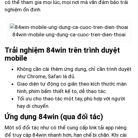
có thể tham gia mọi lúc, mọi nơi mà vẫn đảm bảo trải
nghiệm ổn định.
84win-mobile-ung-dung-ca-cuoc-tren-dien-thoai
Trải nghiệm 84win trên trình duyệt
mobile
Không cần cài thêm ứng dụng, chỉ cần trình duyệt
như Chrome, Safari là đủ.
Giao diện tự động co giãn theo kích thước màn
hình, phím bấm thiết kế to, dễ thao tác.
Tối ưu cho thao tác một tay, phù hợp với người
hay di chuyển.
Ứng dụng 84win (qua đối tác)
Một số đối tác như
có thể cung cấp link tải app riêng
để truy cập 84win nhanh hơn, hạn chế bị chặn. Khi cài