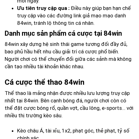
mỗi ngày.
Ưu tiên truy cập qua
:
Điều này giúp bạn hạn chế
truy cập vào các đường link giả mạo mạo danh
84win, tránh lộ thông tin cá nhân.
Danh mục sản phẩm cá cược tại 84win
84win xây dựng hệ sinh thái game tương đối đầy đủ,
bao phủ hầu hết nhu cầu giải trí cá cược phổ biến.
Người chơi có thể chuyển đổi giữa các sảnh mà không
cần tạo nhiều tài khoản khác nhau.
Cá cược thể thao 84win
Thể thao là mảng nhận được nhiều lưu lượng truy cập
nhất tại 84win. Bên cạnh bóng đá, người chơi còn có
thể đặt cược bóng rổ, quần vợt, cầu lông, e-sports… với
nhiều thị trường kèo sâu.
Kèo châu Á, tài xỉu, 1x2, phạt góc, thẻ phạt, tỷ số
chính xác…