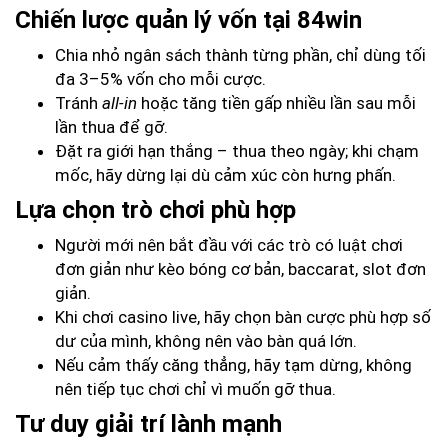
Chiến lược quản lý vốn tại 84win
Chia nhỏ ngân sách thành từng phần, chỉ dùng tối
đa 3–5% vốn cho mỗi cược.
Tránh
all-in
hoặc tăng tiền gấp nhiều lần sau mỗi
lần thua để gỡ.
Đặt ra giới hạn thắng – thua theo ngày; khi chạm
mốc, hãy dừng lại dù cảm xúc còn hưng phấn.
Lựa chọn trò chơi phù hợp
Người mới nên bắt đầu với các trò có luật chơi
đơn giản như kèo bóng cơ bản, baccarat, slot đơn
giản.
Khi chơi casino live, hãy chọn bàn cược phù hợp số
dư của mình, không nên vào bàn quá lớn.
Nếu cảm thấy căng thẳng, hãy tạm dừng, không
nên tiếp tục chơi chỉ vì muốn gỡ thua.
Tư duy giải trí lành mạnh