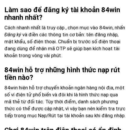
Làm sao để đăng ký tài khoản 84win
nhanh nhất?
Cách nhanh nhất là truy cập
, chọn mục vào 84win, nhấn
Đăng ký
và điền các thông tin cơ bản: tên đăng nhập,
mật khẩu, số điện thoại. Chuẩn bị trước số điện thoại
đang dùng để nhận mã OTP sẽ giúp bạn kích hoạt tài
khoản trong vòng vài phút.
84win hỗ trợ những hình thức nạp rút
tiền nào?
84win hiện hỗ trợ chuyển khoản ngân hàng nội địa, một
số ví điện tử phổ biến và đôi khi là hình thức nạp qua
mã thẻ từ đối tác. Tùy thời điểm, danh sách phương
thức có thể được cập nhật, vì vậy bạn nên kiểm tra trực
tiếp trong mục Nạp/Rút tại tài khoản sau khi đăng nhập.