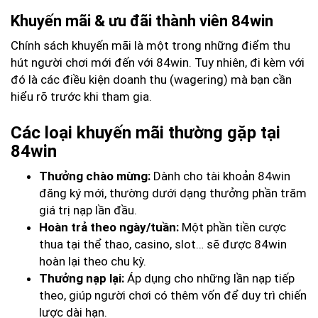
Khuyến mãi & ưu đãi thành viên 84win
Chính sách khuyến mãi là một trong những điểm thu
hút người chơi mới đến với 84win. Tuy nhiên, đi kèm với
đó là các điều kiện doanh thu (wagering) mà bạn cần
hiểu rõ trước khi tham gia.
Các loại khuyến mãi thường gặp tại
84win
Thưởng chào mừng:
Dành cho tài khoản 84win
đăng ký mới, thường dưới dạng thưởng phần trăm
giá trị nạp lần đầu.
Hoàn trả theo ngày/tuần:
Một phần tiền cược
thua tại thể thao, casino, slot… sẽ được 84win
hoàn lại theo chu kỳ.
Thưởng nạp lại:
Áp dụng cho những lần nạp tiếp
theo, giúp người chơi có thêm vốn để duy trì chiến
lược dài hạn.