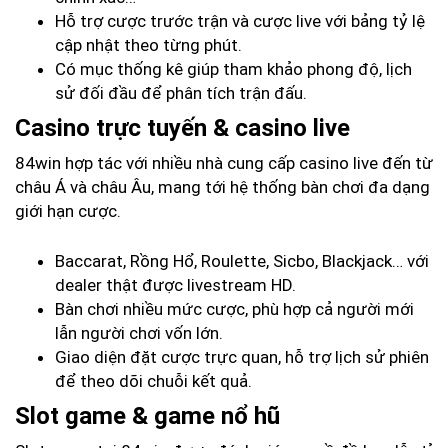
Hỗ trợ cược trước trận và cược live với bảng tỷ lệ
cập nhật theo từng phút.
Có mục thống kê giúp tham khảo phong độ, lịch
sử đối đầu để phân tích trận đấu.
Casino trực tuyến & casino live
84win hợp tác với nhiều nhà cung cấp casino live đến từ
châu Á và châu Âu, mang tới hệ thống bàn chơi đa dạng
giới hạn cược.
Baccarat, Rồng Hổ, Roulette, Sicbo, Blackjack… với
dealer thật được livestream HD.
Bàn chơi nhiều mức cược, phù hợp cả người mới
lẫn người chơi vốn lớn.
Giao diện đặt cược trực quan, hỗ trợ lịch sử phiên
để theo dõi chuỗi kết quả.
Slot game & game nổ hũ