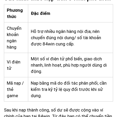
Phương
Đặc điểm
thức
Chuyển
Hỗ trợ nhiều ngân hàng nội địa; nên
khoản
chuyển đúng nội dung/ số tài khoản
ngân
được 84win cung cấp.
hàng
Một số ví điện tử phổ biến, giao dịch
Ví điện
nhanh, linh hoạt, phù hợp người dùng di
tử
động.
Mã nạp /
Nạp bằng mã do đối tác phân phối; cần
thẻ
kiểm tra kỹ tỷ lệ quy đổi trước khi sử
game
dụng.
Sau khi nạp thành công, số dư sẽ được cộng vào ví
chính của bạn tại 84win. Từ đây, bạn có thể chuyển tiền