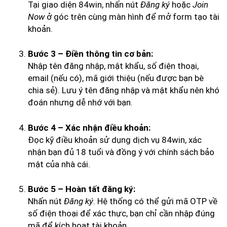
Tại giao diện 84win, nhấn nút
Đăng ký
hoặc
Join
Now
ở góc trên cùng màn hình để mở form tạo tài
khoản.
Bước 3 – Điền thông tin cơ bản:
Nhập tên đăng nhập, mật khẩu, số điện thoại,
email (nếu có), mã giới thiệu (nếu được bạn bè
chia sẻ). Lưu ý tên đăng nhập và mật khẩu nên khó
đoán nhưng dễ nhớ với bạn.
Bước 4 – Xác nhận điều khoản:
Đọc kỹ điều khoản sử dụng dịch vụ 84win, xác
nhận bạn đủ 18 tuổi và đồng ý với chính sách bảo
mật của nhà cái.
Bước 5 – Hoàn tất đăng ký:
Nhấn nút
Đăng ký
. Hệ thống có thể gửi mã OTP về
số điện thoại để xác thực, bạn chỉ cần nhập đúng
mã để kích hoạt tài khoản.